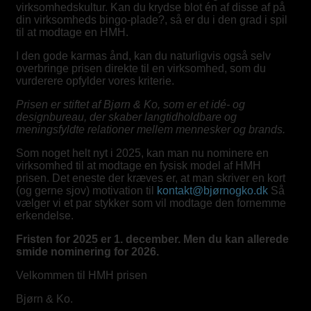
virksomhedskultur. Kan du krydse blot én af disse af på
din virksomheds bingo-plade?, så er du i den grad i spil
til at modtage en HMH.
I den gode karmas ånd, kan du naturligvis også selv
overbringe prisen direkte til en virksomhed, som du
vurderere opfylder vores kriterie.
Prisen er stiftet af Bjørn & Ko, som er et idé- og
designbureau, der skaber langtidholdbare og
meningsfyldte relationer mellem mennesker og brands.
Som noget helt nyt i 2025, kan man nu nominere en
virksomhed til at modtage en fysisk model af HMH
prisen. Det eneste der kræves er, at man skriver en kort
(og gerne sjov) motivation til
kontakt@bjørnogko.dk
Så
vælger vi et par stykker som vil modtage den fornemme
erkendelse.
Fristen for 2025 er 1. december. Men du kan allerede
smide nominering for 2026.
Velkommen til HMH prisen
Bjørn & Ko.