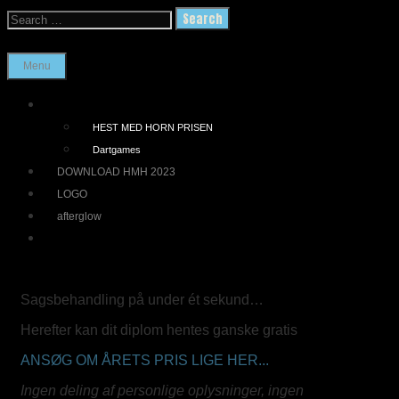
Skip
Search
to
for:
Search
content
Menu
HEST MED HORN PRISEN
Dartgames
DOWNLOAD HMH 2023
LOGO
afterglow
Search
Sagsbehandling på under
ét
sekund…
Herefter kan dit diplom hentes ganske gratis
ANSØG OM ÅRETS PRIS LIGE HER...
Ingen deling af personlige oplysninger, ingen