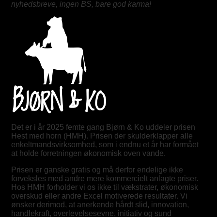
nyhedsbreve, ingen BS, bare god karma!
Det er i år 2025 femte gang Bjørn & Ko uddeler prisen
Hest med horn (HMH). Prisen der skulderklapper alle
enkeltmandsvirksomhed, som i endnu et år har formået
at holde forretningen økonomisk oven vande.
Prisen er ganske gratis og må derfor endelige ikke
forveksles med andre mere kommercielt anlagte priser.
Hos HMH forholder vi os ikke til vækstrater, økonomisk
overskud eller andre Excel motiverede resultater. Vi
ønsker derimod, at anerkende hårdt slid, innovation,
handlekraft, overlevelsesevne, initiativ og sund