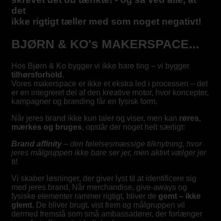
det
ikke rigtigt tæller med som noget negativt!
BJØRN & KO's MAKERSPACE...
Hos Bjørn & Ko bygger vi ikke bare ting – vi bygger
tilhørsforhold
.
Vores makerspace er ikke et ekstra led i processen – det
er en integreret del af den kreative motor, hvor koncepter,
kampagner og branding får en fysisk form.
Når jeres brand ikke kun taler og viser, men kan
røres,
mærkes og bruges
, opstår der noget helt særligt:
Brand affinity
– den følelsesmæssige tilknytning, hvor
jeres målgruppen ikke bare ser jer,
men aktivt
vælger jer
til
.
Vi skaber løsninger, der giver lyst til at identificere sig
med jeres brand. Når merchandise, give-aways og
fysiske elementer rammer rigtigt, bliver de
gemt – ikke
glemt
. De bliver brugt, vist frem og målgruppen vil
dermed fremstå som små ambassadører, der forlænger