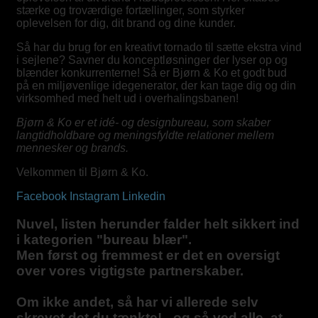
stærke og troværdige fortællinger, som styrker
oplevelsen for dig, dit brand og dine kunder.
Så har du brug for en kreativt tornado til sætte ekstra vind
i sejlene? Savner du konceptløsninger der lyser op og
blænder konkurrenterne! Så er Bjørn & Ko et godt bud
på en miljøvenlige idegenerator, der kan tage dig og din
virksomhed med helt ud i overhalingsbanen!
Bjørn & Ko er et idé- og designbureau, som skaber
langtidholdbare og meningsfyldte relationer mellem
mennesker og brands.
Velkommen til Bjørn & Ko.
Facebook
Instagram
Linkedin
Nuvel, listen herunder falder helt sikkert ind
i kategorien "bureau blær".
Men først og fremmest er det en oversigt
over vores vigtigste partnerskaber.
Om ikke andet, så har vi allerede selv
skrevet det du tænkte! - og så ved alle, at