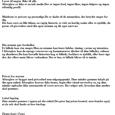
Lavet til nogen. Ikke til alle.
Afterglow er ikke et socialt medie.Der er ingen feed, ingen likes, ingen følgere og ingen
offentlig profil.
Minderne er private og personlige.De er skabt til de mennesker, der betyder noget for
dig.
Det kan være en lille hilsen, en vigtig historie, et råd, en kærlig tanke eller et øjeblik, du
gerne vil givevidere med din egen stemme og dit eget nærvær.
Din stemme gør forskellen
Et billede kan vise meget.Men en stemme kan bære følelse, timing, varme og intention.
I Afterglow kan du optage voiceovers og kommentarer direkte til dine billeder, videoer
og diasshows.Du kan fortælle historien bag et billede, forklare et øjeblik, eller bare sige
det, der ellers nemt bliver vedtanken. Det er her, et billede bliver til et minde.
Privat fra starten
Afterglow er bygget med privathed som udgangspunkt. Dine minder gemmes lokalt på
din egen enhed. Afterglow kræver ikke konto, login eller cloud-servicefra os, og dine
minder uploades ikke automatisk til vores servere. Du vælger selv, hvordan dine medier
skal gemmes:
Lokal lagring
Dine minder gemmes i appen på din enhed.Det giver høj privat kontrol, men betyder også,
at du selv skal huske at lave backup.
Ekstra kopi i Fotos