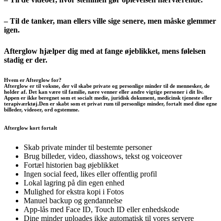
– Til de tanker, man ellers ville sige senere, men måske glemmer
igen.
Afterglow hjælper dig med at fange øjeblikket, mens følelsen
stadig er der.
Hvem er Afterglow for?
Afterglow er til voksne, der vil skabe private og personlige minder til de mennesker, de
holder af. Det kan være til familie, nære venner eller andre vigtige personer i dit liv.
Appen er ikke beregnet som et socialt medie, juridisk dokument, medicinsk tjeneste eller
terapiværktøj.Den er skabt som et privat rum til personlige minder, fortalt med dine egne
billeder, videoer, ord ogstemme.
Afterglow kort fortalt
Skab private minder til bestemte personer
Brug billeder, video, diasshows, tekst og voiceover
Fortæl historien bag øjeblikket
Ingen social feed, likes eller offentlig profil
Lokal lagring på din egen enhed
Mulighed for ekstra kopi i Fotos
Manuel backup og gendannelse
App-lås med Face ID, Touch ID eller enhedskode
Dine minder uploades ikke automatisk til vores servere