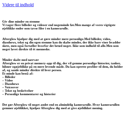
Videre til indhold
Giv dine minder en stemme
Vi tager flere billeder og videoer end nogensinde før.Men mange af vores vigtigste
øjeblikke ender som tavse filer i en kamerarulle.
Afterglow hjælper dig med at gøre minder mere personlige.Med billeder, video,
diasshows, tekst og din egen stemme kan du skabe minder, der ikke bare viser hvadder
skete, men også fortæller hvorfor det betød noget. Ikke som indhold til alle.Men som
noget lavet direkte til ét menneske.
Minder skabt med nærvær
Afterglow er en privat memory-app til dig, der vil gemme personlige historier, tanker,
hilsner ogøjeblikke på en mere levende måde. Du kan oprette profiler til dem, du holder
af, og samle minder direkte til hver person.
Et minde kan bestå af:
– Billeder
– Video
– Diasshows
– Voiceover
– Tekst og beskrivelser
– Personlige kommentarer og historier
Det gør Afterglow til noget andet end en almindelig kamerarulle. Hvor kamerarullen
gemmer øjeblikket, hjælper Afterglow dig med at give øjeblikket mening.