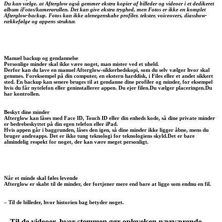
Du kan vælge, at Afterglow også gemmer ekstra kopier af billeder og videoer i et dedikeret
album iFotos/kamerarullen. Det kan give ekstra tryghed, men Fotos er ikke en komplet
Afterglow-backup. Fotos kan ikke alenegenskabe profiler, tekster, voiceovers, diasshow-
rækkefølge og appens struktur.
Manuel backup og gendannelse
Personlige minder skal ikke være noget, man mister ved et uheld.
Derfor kan du lave en manuel Afterglow-sikkerhedskopi, som du selv vælger hvor skal
gemmes. Foreksempel på din computer, en ekstern harddisk, i Files eller et andet sikkert
sted. En backup kan senere bruges til at gendanne dine profiler og minder, for eksempel
hvis du får nytelefon eller geninstallerer appen. Du ejer filen.Du vælger placeringen.Du
har kontrollen.
Beskyt dine minder
Afterglow kan låses med Face ID, Touch ID eller din enheds kode, så dine private minder
er bedrebeskyttet på din egen telefon eller iPad.
Hvis appen går i baggrunden, låses den igen, så dine minder ikke ligger åbne, mens du
bruger andreapps. Det er ikke tung teknologi for teknologiens skyld.Det er bare
almindelig respekt for noget, der kan være meget personligt.
Når et minde skal føles levende
Afterglow er skabt til de minder, der fortjener mere end bare at ligge som endnu en fil.
– Til de billeder, hvor historien bag betyder noget.
– Til de videoer, hvor stemmen gør oplevelsen nærværende.